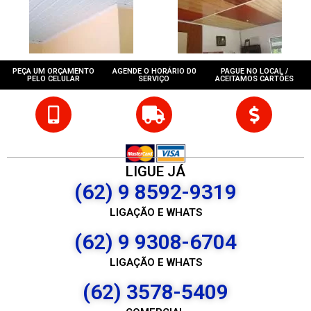
PEÇA UM ORÇAMENTO
AGENDE O HORÁRIO D0
PAGUE NO LOCAL /
PELO CELULAR
SERVIÇO
ACEITAMOS CARTÕES
LIGUE JÁ
(62) 9 8592-9319
LIGAÇÃO E WHATS
(62) 9 9308-6704
LIGAÇÃO E WHATS
(62) 3578-5409