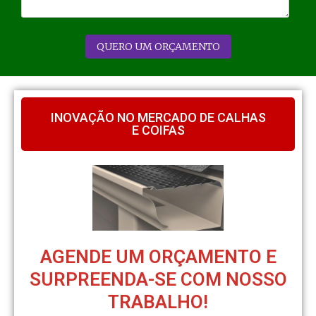
INOVAÇÃO NO MERCADO DE CALHAS
E COIFAS
AGENDE UM ORÇAMENTO E
SURPREENDA-SE COM NOSSO
TRABALHO!