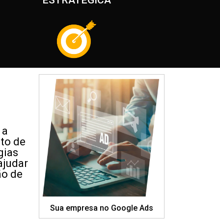
ESTRATÉGICA
 a
nto de
gias
ajudar
ão de
Sua empresa no Google Ads