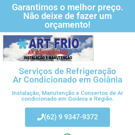
Garantimos o melhor preço.
Não deixe de fazer um
orçamento!
Serviços de Refrigeração
Ar Condicionado em Goiânia
Instalação, Manutenção e Consertos de Ar
condicionado em Goiânia e Região.
(62) 9 9347-9372