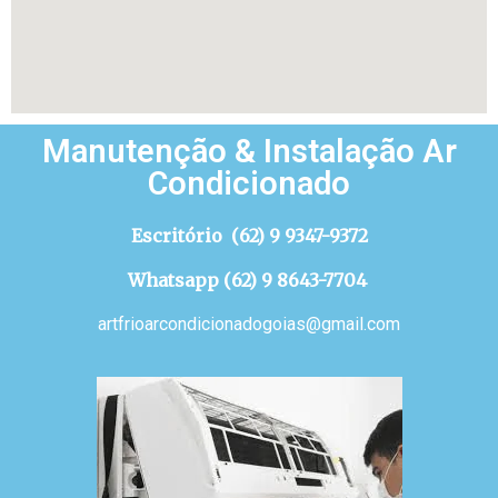
Manutenção & Instalação Ar
Condicionado
Escritório (
62) 9 9347-9372
Whatsapp (
62) 9 8643-7704
artfrioarcondicionadogoias@gmail.com