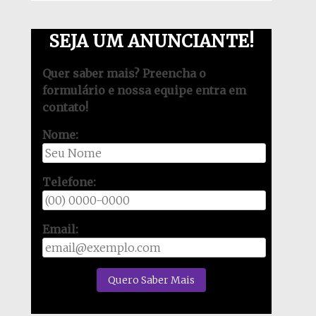
SEJA UM ANUNCIANTE!
Quer saber mais? Preencha o
formulário e nossa equipe entra em
contato!
Nome:
Telefone:
Email: