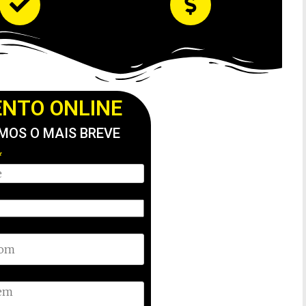
NTO ONLINE
OS O MAIS BREVE
*