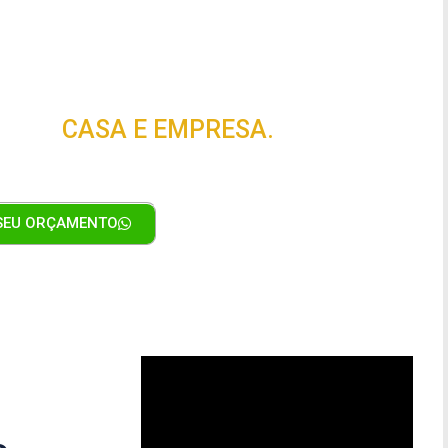
ertinas
A SUA
CASA E EMPRESA.
 SEU ORÇAMENTO