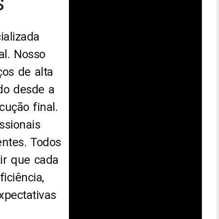
S
alizada
al. Nosso
os de alta
ndo desde a
cução final.
ssionais
entes. Todos
ir que cada
iciência,
xpectativas