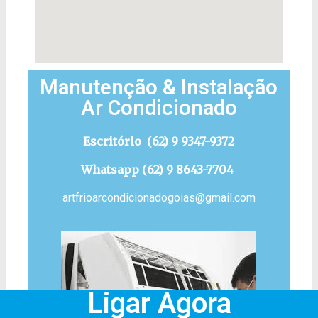
Manutenção & Instalação
Ar Condicionado
Escritório (
62) 9 9347-9372
Whatsapp (
62) 9 8643-7704
artfrioarcondicionadogoias@gmail.com
Ligar Agora