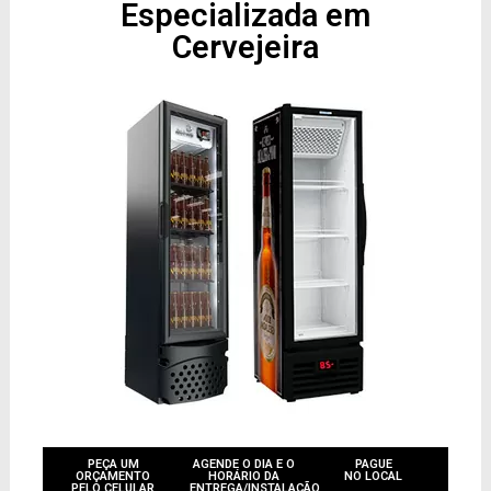
Especializada em
Cervejeira
PEÇA UM
AGENDE O DIA E O
PAGUE
ORÇAMENTO
HORÁRIO DA
NO LOCAL
PELO CELULAR
ENTREGA/INSTALAÇÃO