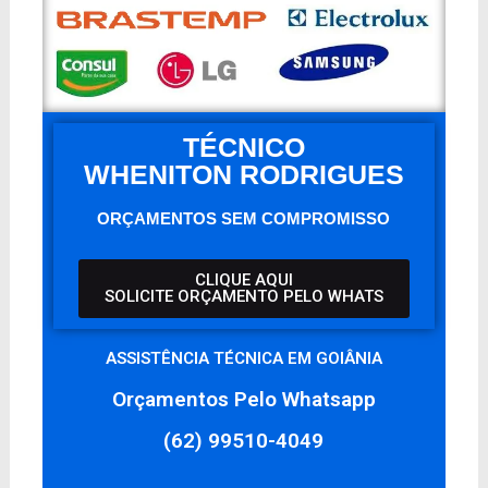
TÉCNICO
WHENITON RODRIGUES
ORÇAMENTOS SEM COMPROMISSO
CLIQUE AQUI
SOLICITE ORÇAMENTO PELO WHATS
ASSISTÊNCIA TÉCNICA EM GOIÂNIA
Orçamentos Pelo Whatsapp
(62) 99510-4049